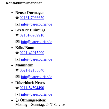
Kontaktinformationen
Neuss/ Dormagen
☎️
02131-7086650
✉️
info@carecourier.de
Krefeld/ Duisburg
☎️
02151-8939910
✉️
info@carecourier.de
Köln/ Bonn
☎️
0221-42915200
✉️
info@carecourier.de
Mannheim
☎️
0621-12185340
✉️
info@carecourier.de
Düsseldorf/ Neuss
☎️
0211-54594490
✉️
info@carecourier.de
⏰
Öffnungszeiten:
Montag – Sonntag: 24/7 Service