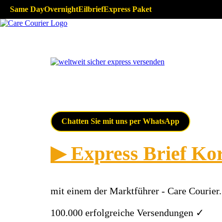
Same Day
Overnight
Eilbrief
Express Paket
Chatten Sie mit uns per WhatsApp
▶ Express Brief Ko
mit einem der Marktführer - Care Courier
100.000 erfolgreiche Versendungen ✓