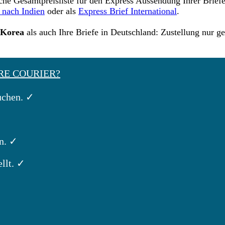
che Gesamtpreisliste für den Express Aussendung Ihrer Briefe
f nach Indien
oder als
Express Brief International
.
 Korea
als auch Ihre Briefe in Deutschland: Zustellung nur ge
RE COURIER?
uchen. ✓
n. ✓
llt. ✓