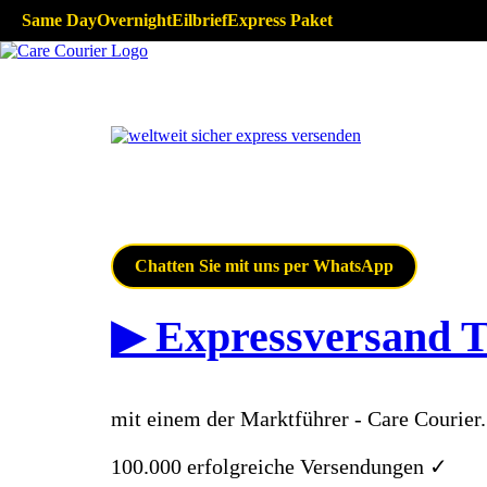
Same Day
Overnight
Eilbrief
Express Paket
Chatten Sie mit uns per WhatsApp
▶ Expressversand 
mit einem der Marktführer - Care Courier
100.000 erfolgreiche Versendungen ✓