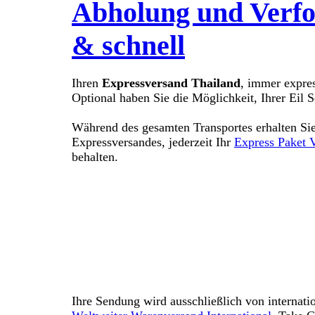
Abholung und Verfol
& schnell
Ihren
Expressversand Thailand
, immer expres
Optional haben Sie die Möglichkeit, Ihrer Eil
Während des gesamten Transportes erhalten Sie
Expressversandes, jederzeit Ihr
Express Paket 
behalten.
Holen Sie sich Ihr persönliches & unverb
WhatsApp:
Jetzt chatten
| E-Mail:
info@ca
Ihre Sendung wird ausschließlich von internatio